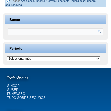
Tagged
AssistênciaFúnebre
,
CorretorExperiente
,
IndenizaçãoFúnebre
,
segurodevida
Busca
Período
Período
Referências
SINCOR
SUSEP
FUNENSEG
TUDO SOBRE SEGUROS