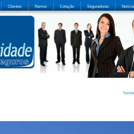
Clientes
Ramos
Cotação
Seguradoras
Notíci
Taxist