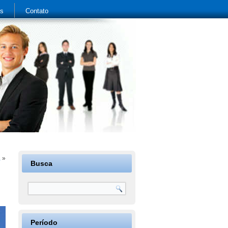
as
Contato
a
»
Busca
Período