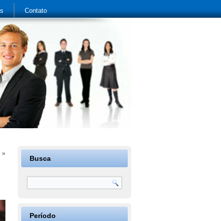
as
Contato
e
»
Busca
Período