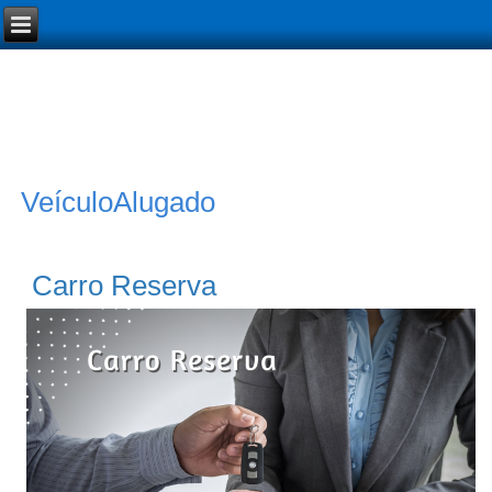
VeículoAlugado
Carro Reserva