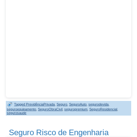
Tagged
PrevidênciaPrivada
,
Seguro
,
SeguroAuto
,
segurodevida
,
seguroequipamento
,
SeguroObraCivil
,
seguropremium
,
SeguroResidencial
,
segurosaude
Seguro Risco de Engenharia