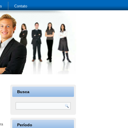
as
Contato
Busca
ara
Período