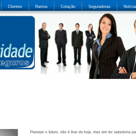
Clientes
Ramos
Cotação
Seguradoras
Notíci
Planejar o futuro, não é tirar do hoje, mas sim ter sabedoria p