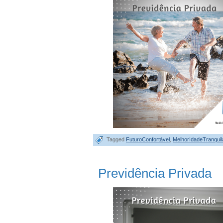
Tagged
FuturoConfortável
,
MelhorIdadeTranquil
Previdência Privada