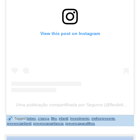
View this post on Instagram
Uma publicação compartilhada por Seguros (@flexibilidadeseguros)
Tagged
bebes
,
criança
,
filho
,
infantil
,
Investimento
,
melhorpresente
,
prevenciainfantil
,
prevencianainfancia
,
prevenciaparafilhos