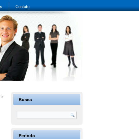
as
Contato
?
»
Busca
Período