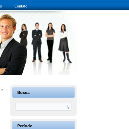
as
Contato
a
»
Busca
Período