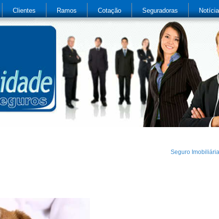
Clientes
Ramos
Cotação
Seguradoras
Notíci
Seguro Imobiliári