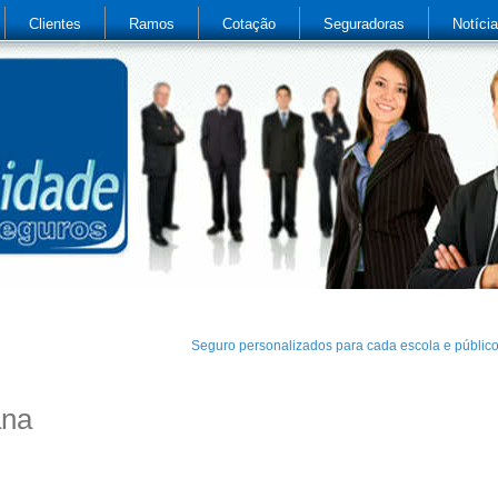
Clientes
Ramos
Cotação
Seguradoras
Notíci
Seguro personalizados para cada escola e públic
ana