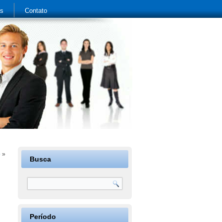
as
Contato
o
»
Busca
Período