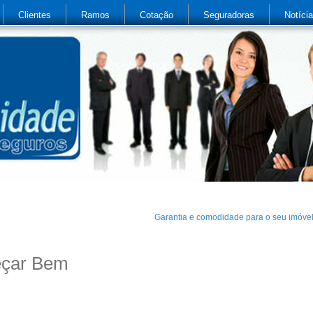
Clientes
Ramos
Cotação
Seguradoras
Notíci
Garantia e comodidade para o seu imóve
eçar Bem