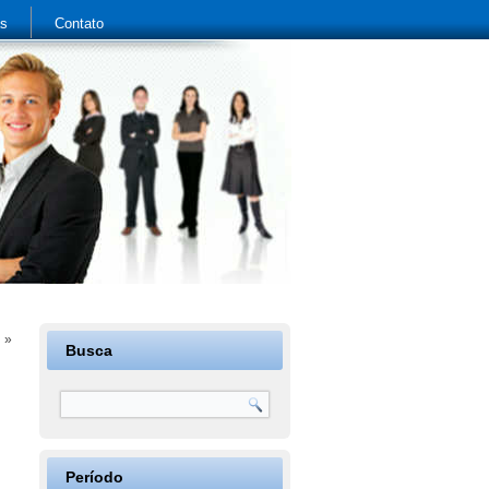
as
Contato
l
»
Busca
Período