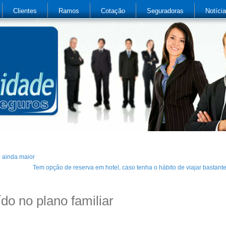
Clientes
Ramos
Cotação
Seguradoras
Notíci
o ainda maior
Tem opção de reserva em hotel, caso tenha o hábito de viajar bastant
do no plano familiar