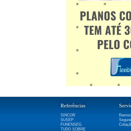
Referências
Servi
SINCOR
Ramos
SUSEP
Segura
FUNENSEG
Cotaç
TUDO SOBRE