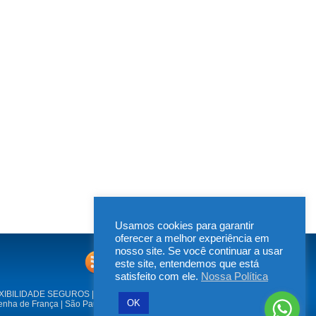
Usamos cookies para garantir
oferecer a melhor experiência em
nosso site. Se você continuar a usar
este site, entendemos que está
satisfeito com ele.
Nossa Política
XIBILIDADE SEGUROS | Rua Irapucara, 269
OK
enha de França | São Paulo /SP - 03633-050
Tel: (11)2642-9965