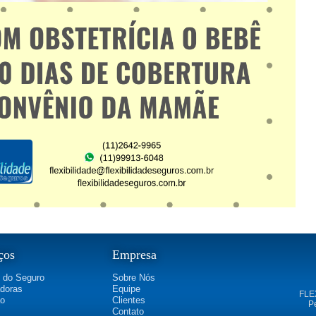
ços
Empresa
 do Seguro
Sobre Nós
doras
Equipe
FLE
ão
Clientes
P
Contato