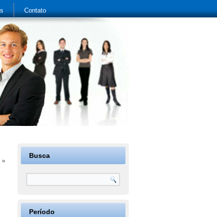
as
Contato
Busca
e
»
Período