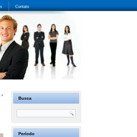
as
Contato
a
»
Busca
Período