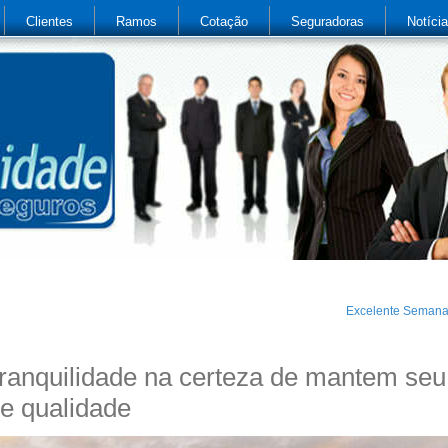
Clientes
Ramos
Cotação
Seguradoras
Notíci
Excelente Seman
tranquilidade na certeza de mantem seu
e qualidade