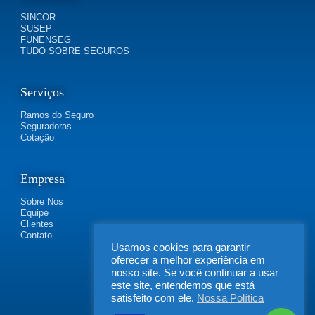
SINCOR
SUSEP
FUNENSEG
TUDO SOBRE SEGUROS
Serviços
Ramos do Seguro
Seguradoras
Cotação
Empresa
Sobre Nós
Equipe
Clientes
Contato
Usamos cookies para garantir
oferecer a melhor experiência em
nosso site. Se você continuar a usar
este site, entendemos que está
satisfeito com ele.
Nossa Política
FLEXIBILIDADE SEGUROS | Rua Irapucara, 269