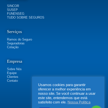
SINCOR
SUSEP
FUNENSEG
TUDO SOBRE SEGUROS
Serviços
Ramos do Seguro
Seguradoras
Cotação
Empresa
Sobre Nós
Equipe
Clientes
Contato
Usamos cookies para garantir
oferecer a melhor experiência em
nosso site. Se você continuar a usar
este site, entendemos que está
satisfeito com ele.
Nossa Política
FLEXIBILIDADE SEGUROS | Rua Irapucara, 269