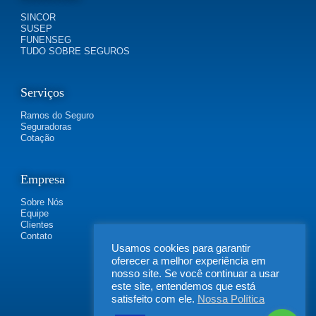
SINCOR
SUSEP
FUNENSEG
TUDO SOBRE SEGUROS
Serviços
Ramos do Seguro
Seguradoras
Cotação
Empresa
Sobre Nós
Equipe
Clientes
Contato
Usamos cookies para garantir
oferecer a melhor experiência em
nosso site. Se você continuar a usar
este site, entendemos que está
satisfeito com ele.
Nossa Política
FLEXIBILIDADE SEGUROS | Rua Irapucara, 269