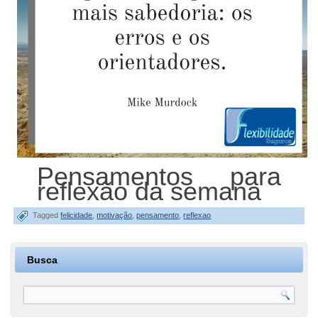
Pensamentos para
reflexão da semana
Tagged
felicidade
,
motivação
,
pensamento
,
reflexao
Busca