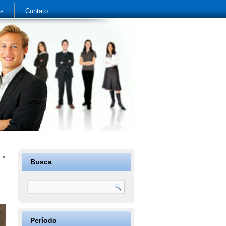
as
Contato
l
»
Busca
…
Período