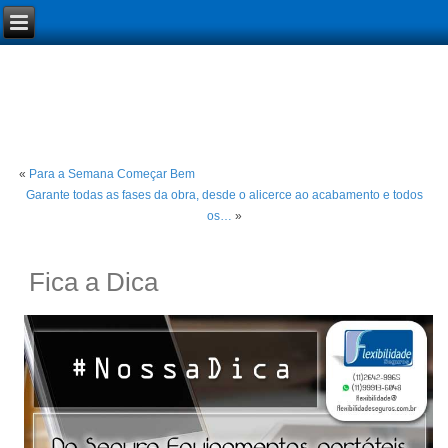
«
Para a Semana Começar Bem
Garante todas as fases da obra, desde o alicerce ao acabamento e todos
os…
»
Fica a Dica