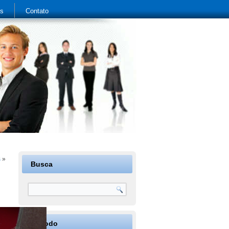
as
Contato
s
»
Busca
Período