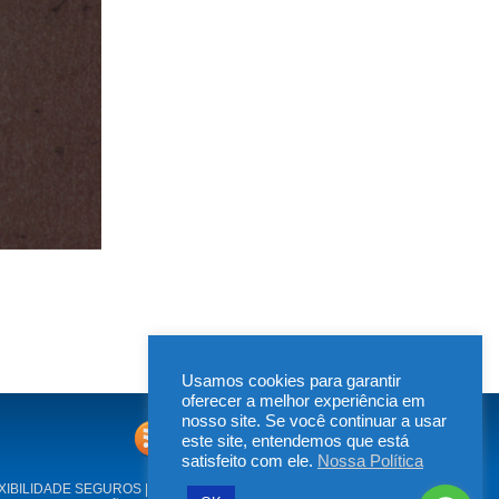
Usamos cookies para garantir
oferecer a melhor experiência em
nosso site. Se você continuar a usar
este site, entendemos que está
satisfeito com ele.
Nossa Política
XIBILIDADE SEGUROS | Rua Irapucara, 269