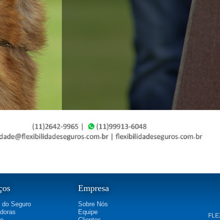
ços
Empresa
 do Seguro
Sobre Nós
doras
Equipe
FLE
ão
Clientes