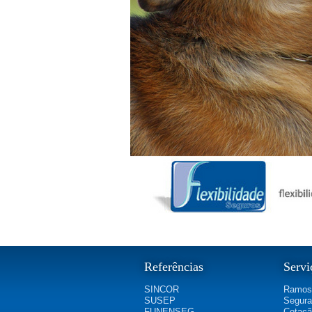
Referências
Servi
SINCOR
Ramos
SUSEP
Segura
FUNENSEG
Cotaç