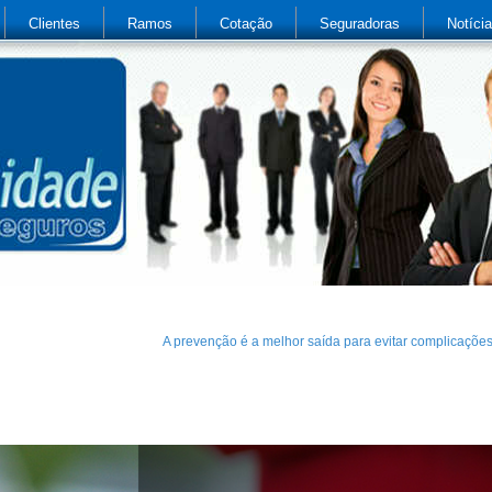
Clientes
Ramos
Cotação
Seguradoras
Notíci
A prevenção é a melhor saída para evitar complicaçõe