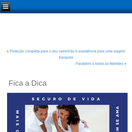
«
Proteção completa para o seu caminhão e assistência para uma viagem
tranquila
Parabéns a todas as Mamães
»
Fica a Dica