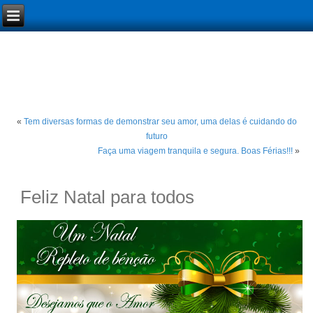
«
Tem diversas formas de demonstrar seu amor, uma delas é cuidando do
futuro
Faça uma viagem tranquila e segura. Boas Férias!!!
»
Feliz Natal para todos