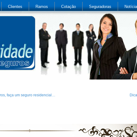
Clientes
Ramos
Cotação
Seguradoras
Notíci
ros, faça um seguro residencial…
Dic