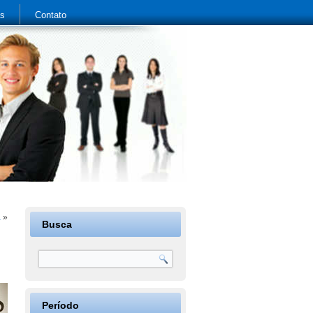
as
Contato
a
»
Busca
Período