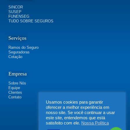
SINCOR
SUSEP
FUNENSEG
TUDO SOBRE SEGUROS
Serviços
Ramos do Seguro
Seguradoras
Cotação
Empresa
Sobre Nós
Equipe
Clientes
Contato
Usamos cookies para garantir
oferecer a melhor experiência em
nosso site. Se você continuar a usar
este site, entendemos que está
satisfeito com ele.
Nossa Política
FLEXIBILIDADE SEGUROS | Rua Irapucara, 269