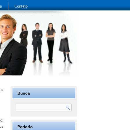
as
Contato
e
»
Busca
o:
os
Período