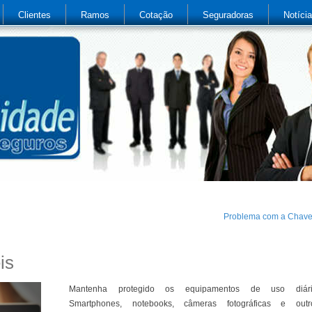
Clientes
Ramos
Cotação
Seguradoras
Notíci
Problema com a Chav
is
Mantenha protegido os equipamentos de uso diári
Smartphones, notebooks, câmeras fotográficas e outr