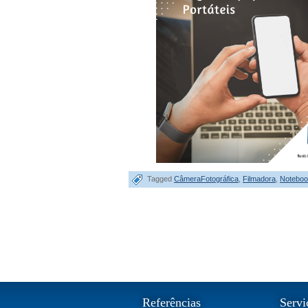
Tagged
CâmeraFotográfica
,
Filmadora
,
Notebo
Referências
Servi