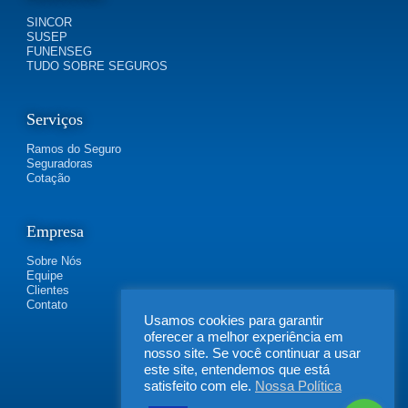
SINCOR
SUSEP
FUNENSEG
TUDO SOBRE SEGUROS
Serviços
Ramos do Seguro
Seguradoras
Cotação
Empresa
Sobre Nós
Equipe
Clientes
Contato
Usamos cookies para garantir
oferecer a melhor experiência em
nosso site. Se você continuar a usar
este site, entendemos que está
satisfeito com ele.
Nossa Política
FLEXIBILIDADE SEGUROS | Rua Irapucara, 269