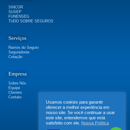
SINCOR
SUSEP
FUNENSEG
TUDO SOBRE SEGUROS
Serviços
Ramos do Seguro
Seguradoras
Cotação
Empresa
Sobre Nós
Equipe
Clientes
Contato
Usamos cookies para garantir
oferecer a melhor experiência em
nosso site. Se você continuar a usar
este site, entendemos que está
satisfeito com ele.
Nossa Política
FLEXIBILIDADE SEGUROS | Rua Irapucara, 269