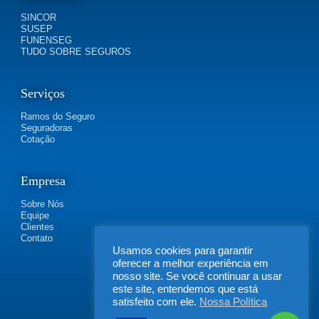
SINCOR
SUSEP
FUNENSEG
TUDO SOBRE SEGUROS
Serviços
Ramos do Seguro
Seguradoras
Cotação
Empresa
Sobre Nós
Equipe
Clientes
Contato
Usamos cookies para garantir
oferecer a melhor experiência em
nosso site. Se você continuar a usar
este site, entendemos que está
satisfeito com ele.
Nossa Política
FLEXIBILIDADE SEGUROS | Rua Irapucara, 269