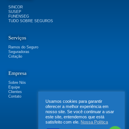
SINCOR
SUSEP
FUNENSEG
TUDO SOBRE SEGUROS
Serviços
Ramos do Seguro
Seguradoras
Cotação
Empresa
Sobre Nós
Equipe
Clientes
Contato
Usamos cookies para garantir
oferecer a melhor experiência em
nosso site. Se você continuar a usar
este site, entendemos que está
satisfeito com ele.
Nossa Política
FLEXIBILIDADE SEGUROS | Rua Irapucara, 269